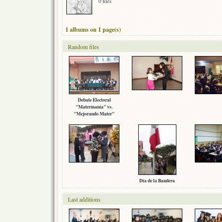
0 files
1 albums on 1 page(s)
Random files
Debate Electoral
"Matermanía" vs.
"Mejorando Mater"
Día de la Bandera
Last additions