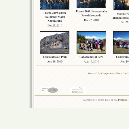
Promo 2009, listas para la
Promo 2009, ahora
Miss Silvi
Foto del recuerdo
exalumnas Mater
alumnas de l
Dec 27, 2010
Admirabilis
Dec 27
Dec 27, 2010
Conozcamos el Perú
Conozcamos el Perú
Conozcamo
Aug 19, 2010
Aug 19, 2010
Aug 19
Powered by
Coppermine Photo Galle
Wordpress Theme Design by
Patricia 